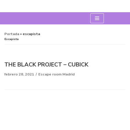
Saltar
al
contenido
Portada
»
escapista
Escapista
THE BLACK PROJECT – CUBICK
febrero 28, 2021
Escape room Madrid