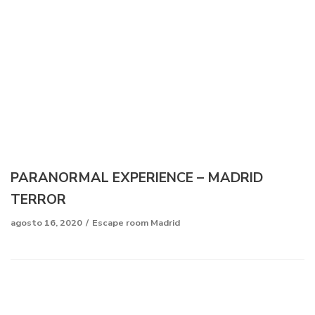
PARANORMAL EXPERIENCE – MADRID
TERROR
agosto 16, 2020
Escape room Madrid