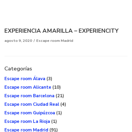
EXPERIENCIA AMARILLA – EXPERIENCITY
agosto 9, 2020
Escape room Madrid
Categorías
Escape room Álava
(3)
Escape room Alicante
(10)
Escape room Barcelona
(21)
Escape room Ciudad Real
(4)
Escape room Guipúzcoa
(1)
Escape room La Rioja
(1)
Escape room Madrid
(91)