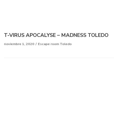
T-VIRUS APOCALYSE – MADNESS TOLEDO
noviembre 1, 2020
Escape room Toledo