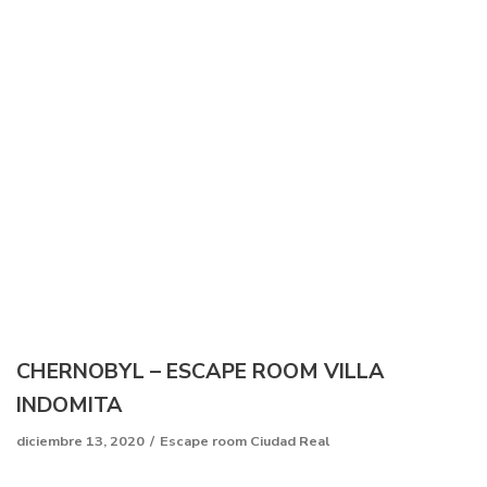
CHERNOBYL – ESCAPE ROOM VILLA
INDOMITA
diciembre 13, 2020
Escape room Ciudad Real