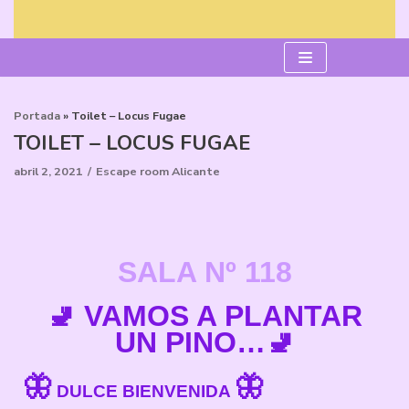
Saltar
al
contenido
Portada
»
Toilet – Locus Fugae
TOILET – LOCUS FUGAE
abril 2, 2021
Escape room Alicante
SALA Nº 118
🚽 VAMOS A PLANTAR
UN PINO…🚽
🦋
🦋
DULCE BIENVENIDA