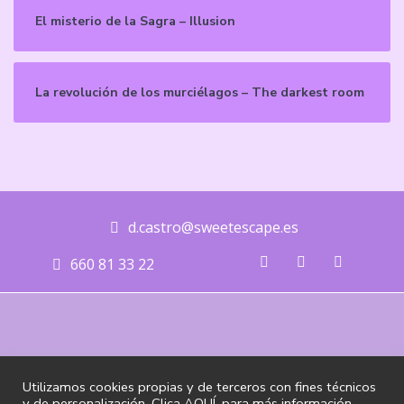
El misterio de la Sagra – Illusion
La revolución de los murciélagos – The darkest room
d.castro@sweetescape.es
660 81 33 22
Utilizamos cookies propias y de terceros con fines técnicos
@ 2020 Sweet Escape, DGCexpertise, LTD. Todos los derechos
y de personalización. Clica
AQUÍ
, para más información