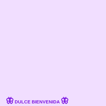
🦋
🦋
DULCE BIENVENIDA