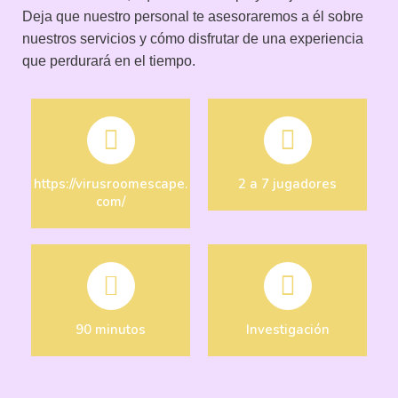
Deja que nuestro personal te asesoraremos a él sobre
nuestros servicios y cómo disfrutar de una experiencia
que perdurará en el tiempo.
https://virusroomescape.
2 a 7 jugadores
com/
90 minutos
Investigación