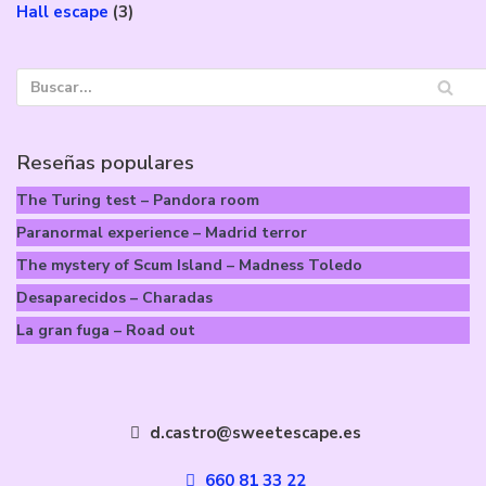
Hall escape
(3)
Reseñas populares
The Turing test – Pandora room
Paranormal experience – Madrid terror
The mystery of Scum Island – Madness Toledo
Desaparecidos – Charadas
La gran fuga – Road out
d.castro@sweetescape.es
660 81 33 22