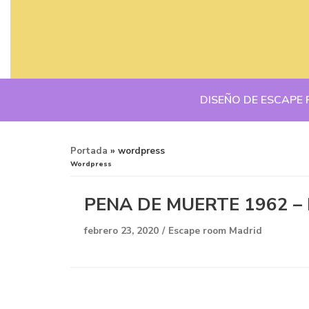
Saltar
al
contenido
DISEÑO DE ESCAPE
Portada
»
wordpress
Wordpress
PENA DE MUERTE 1962 – 
febrero 23, 2020
Escape room Madrid