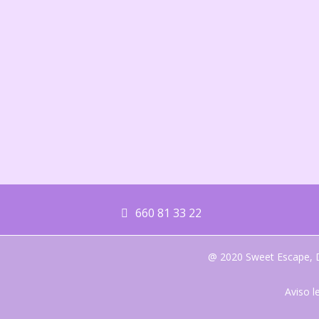
660 81 33 22
@ 2020 Sweet Escape, D
Aviso l