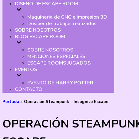
DISEÑO DE ESCAPE ROOM
Maquinaria de CNC e Impresión 3D
Dossier de trabajos realizados
SOBRE NOSOTROS
BLOG ESCAPE ROOM
SOBRE NOSOTROS
MENCIONES ESPECIALES
ESCAPE ROOMS JUGADOS
EVENTOS
EVENTO DE HARRY POTTER
CONTACTO
Portada
»
Operación Steampunk – Incógnito Escape
OPERACIÓN STEAMPUNK