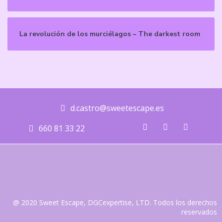
La revolución de los murciélagos – The darkest room
d.castro@sweetescape.es
660 81 33 22
@ 2020 Sweet Escape, DGCexpertise, LTD. Todos los derechos
reservados