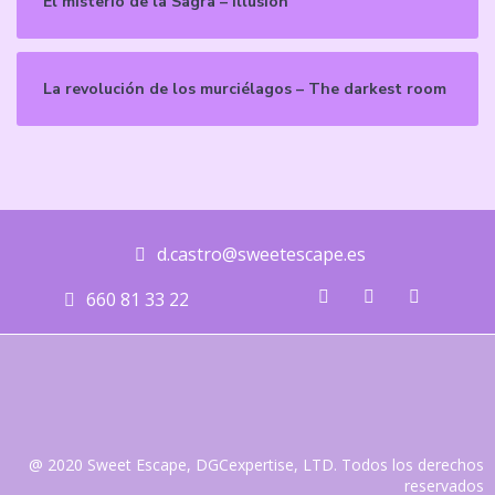
El misterio de la Sagra – Illusion
La revolución de los murciélagos – The darkest room
d.castro@sweetescape.es
660 81 33 22
@ 2020 Sweet Escape, DGCexpertise, LTD. Todos los derechos
reservados