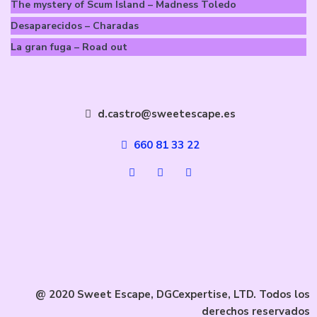
The mystery of Scum Island – Madness Toledo
Desaparecidos – Charadas
La gran fuga – Road out
d.castro@sweetescape.es
660 81 33 22
@ 2020 Sweet Escape, DGCexpertise, LTD. Todos los
derechos reservados