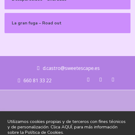
La gran fuga – Road out
d.castro@sweetescape.es
660 81 33 22
Utilizamos cookies propias y de terceros con fines técnicos
@ 2020 Sweet Escape, DGCexpertise, LTD. Todos los derechos
y de personalización. Clica
AQUÍ
, para más información
reservados
sobre la Política de Cookies.